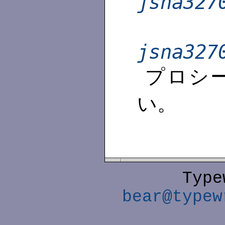
jsna327
jsna327
プロシ
い。
Type
bear@typew