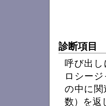
診断項目
呼び出し
ロシージ
の中に関
数）を返