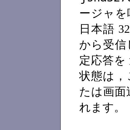
ージャを
日本語 32
から受信し
定応答を
状態は，
たは画面
れます。