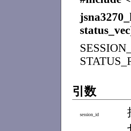
jsna3270_
status_vec
SESSION_I
STATUS_RT
引数
session_id