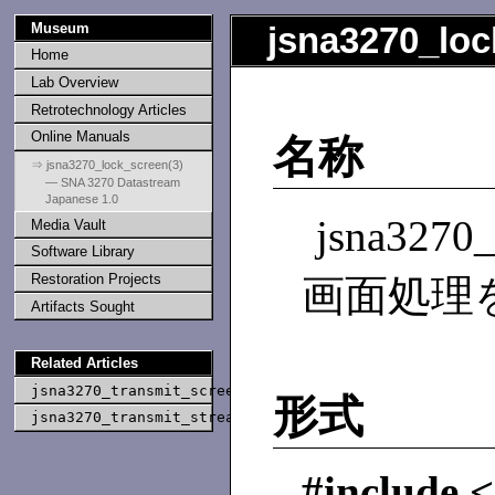
Museum
jsna3270_lo
Home
Lab Overview
Retrotechnology Articles
Online Manuals
名称
⇒ jsna3270_lock_screen(3)
— SNA 3270 Datastream
Japanese 1.0
jsna327
Media Vault
Software Library
Restoration Projects
画面処理
Artifacts Sought
Related Articles
jsna3270_transmit_screen(3)
形式
jsna3270_transmit_stream(3)
#include 