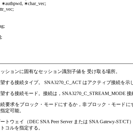
, ∗authpwd, ∗char_vec;
ttr_vec;
ag;
;
セッションに固有なセッション識別子値を 受け取る場所。
望する接続タイプ。 SNA3270_C_ACT はアクティブ接続を示し，
望する接続モード。接続は，SNA3270_C_STREAM_MODE 接続
続要求をブロック・モードにするか，非ブロック・モードにするかを
み指定可能。
ートウェイ（DEC SNA Peer Server または SNA Gatewy
ロトコルを指定する。