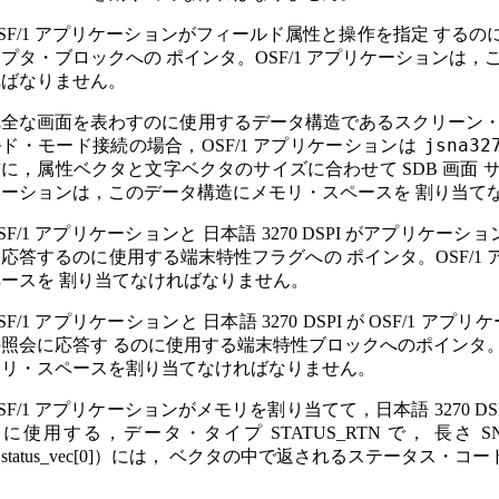
SF/1 アプリケーションがフィールド属性と操作を指定 す
プタ・ブロックへの ポインタ。OSF/1 アプリケーションは
ればなりません。
完全な画面を表わすのに使用するデータ構造であるスクリーン・
jsna32
ド・モード接続の場合，OSF/1 アプリケーションは
に，属性ベクタと文字ベクタのサイズに合わせて SDB 画面 サ
ケーションは，このデータ構造にメモリ・スペースを 割り当て
SF/1 アプリケーションと 日本語 3270 DSPI がアプリケー
応答するのに使用する端末特性フラグへの ポインタ。OSF/
ペースを 割り当てなければなりません。
SF/1 アプリケーションと 日本語 3270 DSPI が OSF/1
照会に応答す るのに使用する端末特性ブロックへのポインタ。O
モリ・スペースを割り当てなければなりません。
SF/1 アプリケーションがメモリを割り当てて，日本語 3270 
に使用する，データ・タイプ STATUS_RTN で， 長さ SN
status_vec[0]）には， ベクタの中で返されるステータス・