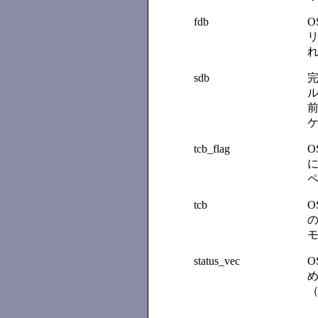
fdb
O
リ
sdb
ル
前
tcb_flag
O
に
tcb
O
の
status_vec
O
め
（