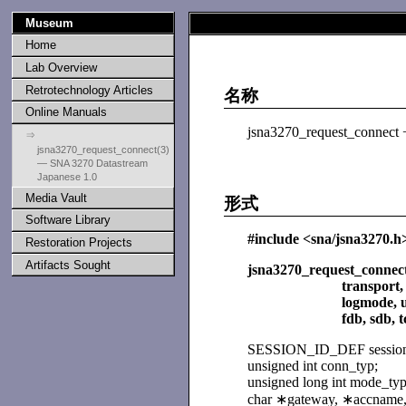
Museum
Home
Lab Overview
Retrotechnology Articles
名称
Online Manuals
jsna3270_request_c
⇒
jsna3270_request_connect(3)
— SNA 3270 Datastream
Japanese 1.0
Media Vault
形式
Software Library
#include <sna/jsna3270.h
Restoration Projects
Artifacts Sought
jsna3270_request_connect 
transport, gateway
logmode, userdata,
fdb, sdb, tcb_flag
SESSION_ID_DEF session
unsigned int conn_typ;
unsigned long int mode_typ,
char ∗gateway, ∗accname