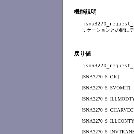
機能説明
jsna3270_request_
リケーションとの間にデ
戻り値
jsna3270_request_
[SNA3270_S_OK]
[SNA3270_S_SVOMIT]
[SNA3270_S_ILLMODT
[SNA3270_S_CHARVEC
[SNA3270_S_ILLCONTY
[SNA3270_S_INVTRAN