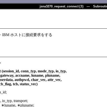
jsna3270_request_connect
(
3
) — Subrouti
onnect − IBM ホストに接続要求をする
>
(session_id, conn_typ, mode_typ, io_typ,
, accname, luname, pluname,
 authpwd, char_vec, attr_vec,
, tcb, status_vec)
_id;
 io_typ, transport;
, ∗luname, ∗pluname;