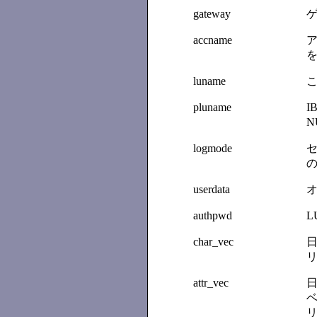
gateway
accname
ア
を
luname
こ
pluname
I
N
logmode
セ
の
userdata
オ
authpwd
L
char_vec
日
attr_vec
日
ベ