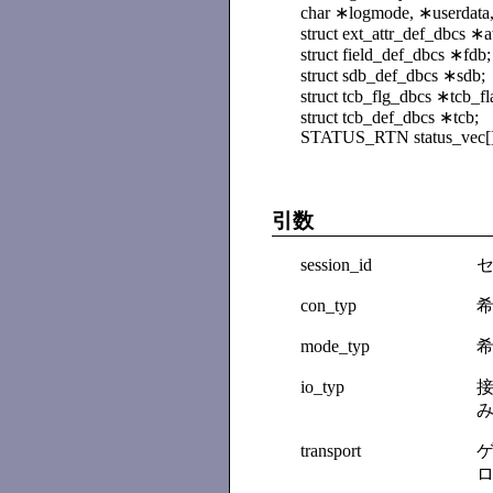
char ∗logmode, ∗userdata
struct ext_attr_def_dbcs ∗a
struct field_def_dbcs ∗fdb;
struct sdb_def_dbcs ∗sdb;
struct tcb_flg_dbcs ∗tcb_fl
struct tcb_def_dbcs ∗tcb;
STATUS_RTN status_vec[]
引数
session_id
con_typ
希
mode_typ
希
io_typ
接
transport
ゲ