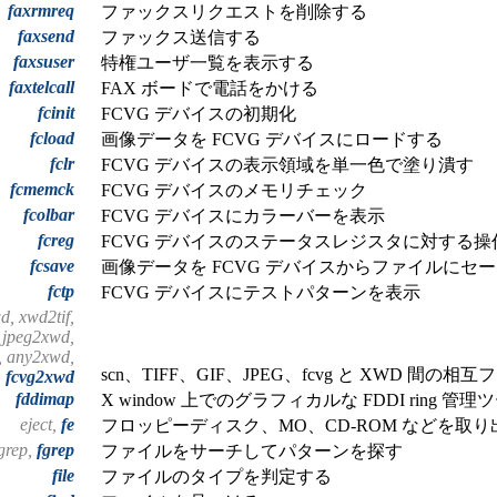
faxrmreq
ファックスリクエストを削除する
faxsend
ファックス送信する
faxsuser
特権ユーザ一覧を表示する
faxtelcall
FAX ボードで電話をかける
fcinit
FCVG デバイスの初期化
fcload
画像データを FCVG デバイスにロードする
fclr
FCVG デバイスの表示領域を単一色で塗り潰す
fcmemck
FCVG デバイスのメモリチェック
fcolbar
FCVG デバイスにカラーバーを表示
fcreg
FCVG デバイスのステータスレジスタに対する操
fcsave
画像データを FCVG デバイスからファイルにセ
fctp
FCVG デバイスにテストパターンを表示
d, xwd2tif,
 jpeg2xwd,
, any2xwd,
scn、TIFF、GIF、JPEG、fcvg と XWD 間
,
fcvg2xwd
fddimap
X window 上でのグラフィカルな FDDI ring 管理
eject,
fe
フロッピーディスク、MO、CD-ROM などを取り
egrep,
fgrep
ファイルをサーチしてパターンを探す
file
ファイルのタイプを判定する