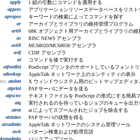
apply
1 組の引数にコマンドを適用する
appres
アプリケーションリソースデータベースをリスト
apropos
キーワードの検索によってコマンドを探す
ar
アーカイブとライブラリの維持管理プログラム
ar68
68K オブジェクト用アーカイブとライブラリの
as
RISC NEWS アセンブラ
as68
MC68020/MC68030 アセンブラ
asif
CDIF アセンブラ
at
コマンドを後で実行する
atfontlist
PostScript プリンタのサポートしているフォン
atlookup
AppleTalk ネットワーク上のエンティティの表示
toa,
atobm
X ウィンドウシステム用のビットマップエディタ
atprint
PAP サーバにデータを送る
atpscnv
テキストファイルを PostScript の形式にする簡
atq
実行されるのを待っているジョブのキューを出力
atrm
at によってスプールされたジョブを除去する
atstatus
PAP サーバの状態を得る
atxadmin
AppleTalk ネットワークのシステム管理ツール
awk
パターン検査および処理言語
ckupadmin
バックアップツール