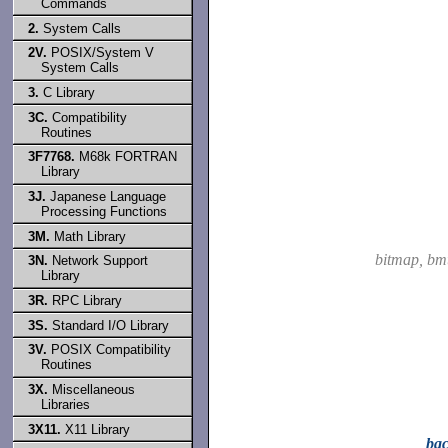
Commands
2.
System Calls
2V.
POSIX/System V
System Calls
3.
C Library
3C.
Compatibility
Routines
3F7768.
M68k FORTRAN
Library
3J.
Japanese Language
Processing Functions
3M.
Math Library
bitmap, bm
3N.
Network Support
Library
3R.
RPC Library
3S.
Standard I/O Library
3V.
POSIX Compatibility
Routines
3X.
Miscellaneous
Libraries
3X11.
X11 Library
ba