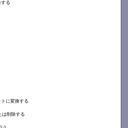
告する
マットに変換する
たは削除する
行う