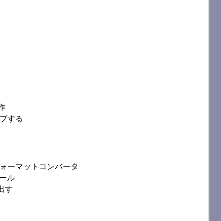
作
ーブする
の相互フォーマットコンバータ
ツール
出す