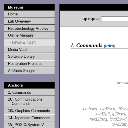
Museum
Home
apropos:
Lab Overview
Retrotechnology Articles
Online Manuals
⇒ NEWS-os 4.2.1R
1.
Commands
(intro)
Media Vault
Software Library
Restoration Projects
Artifacts Sought
newsl
Anchors
1.
Commands
1C.
Communications
Commands
scn2xwd, xwd2scn, tif2xw
1G.
Graphics Commands
xwd2gif, gif2xwd,
1J.
Japanese Commands
xwd2jpeg, fcvg2xwd,
xwd2any
1V.
POSIX/System V