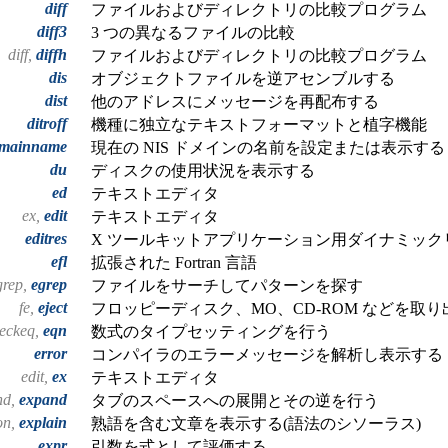
diff
ファイルおよびディレクトリの比較プログラム
diff3
3 つの異なるファイルの比較
diff,
diffh
ファイルおよびディレクトリの比較プログラム
dis
オブジェクトファイルを逆アセンブルする
dist
他のアドレスにメッセージを再配布する
ditroff
機種に独立なテキストフォーマットと植字機能
mainname
現在の NIS ドメインの名前を設定または表示する
du
ディスクの使用状況を表示する
ed
テキストエディタ
ex,
edit
テキストエディタ
editres
X ツールキットアプリケーション用ダイナミック
efl
拡張された Fortran 言語
grep,
egrep
ファイルをサーチしてパターンを探す
fe,
eject
フロッピーディスク、MO、CD-ROM などを取り
heckeq,
eqn
数式のタイプセッティングを行う
error
コンパイラのエラーメッセージを解析し表示する
edit,
ex
テキストエディタ
nd,
expand
タブのスペースへの展開とその逆を行う
on,
explain
熟語を含む文章を表示する(語法のシソーラス)
expr
引数を式として評価する