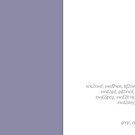
scn2xwd, xwd2scn, tif2xw
xwd2gif, gif2xwd,
xwd2jpeg, xwd2fcvg
xwd2any
grep, 