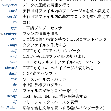
t,
compress
データの圧縮と展開を行う
cord
実行可能ファイル内のプロシージャを並べ変えて
cord2
実行可能ファイル内の基本ブロックを並べ変えて
cp
コピー
cpp
C 言語プリプロセッサ
ne,
cputype
マシンの情報を得る
csh
C 言語に似た構文を持つシェル(コマンドインター
ctags
タグファイルを作成する
ctoif
CDFF から CDIF へのコンバータ
ctotif
CDFFからTIFFファイル の切り出し
ctou
CDFF からテキストファイルへのコンバータ
ctoxwd
CDFF から xwd へのイメージの切り出し
dasif
CDIF 逆アセンブラ
dbx
ソースレベルのデバッガ
dc
卓上計算機プログラム
dd
ファイルの変換とコピーを行う
deroff
nroff、troff、tbl、eqn 構造を除去する
df
フリーディスクスペースを表示
ain,
diction
熟語を含む文章を表示する(語法のシソーラス)