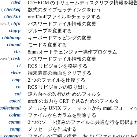
cdvd
CD−ROM のボリュームディスクリプタ情報を報
n,
checkeq
数式のタイプセッティングを行う
checknr
nroff/troffファイルをチェックする
asswd,
chfn
パスワードファイル情報の変更
chgrp
グループを変更する
chkbmap
キーボードマッピングの変更
chmod
モードを変更する
chs
8mm オートチェンジャー操作プログラム
asswd,
chsh
パスワードファイル情報の変更
ci
RCS リビジョンを格納する
clear
端末装置の画面をクリアする
cmp
2 つのファイルを比較する
co
RCS リビジョンの取り出し
col
逆方向への改行のためのフィルタ
colcrt
nroff の出力を CRT で見るためのフィルタ
collectmail
メールを UNIX フォーマットから rmail フォー
colrm
ファイルからカラムを削除する
comm
2 つのソート済みのファイルに共通な行を選択ま
comp
メッセージを作成する
t,
compact
ファイルの圧縮／復元、 およびファイルの cat を