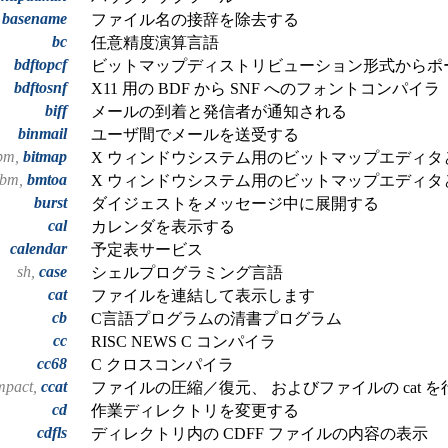
basename
ファイル名の接辞を除去する
bc
任意精度演算言語
bdftopcf
ビットマップディストリビューション形式からポ
bdftosnf
X11 用の BDF から SNF へのフォントコンパイラ
biff
メールの到着と発信者が通知される
binmail
ユーザ間でメールを送受する
obm,
bitmap
X ウィンドウシステム用のビットマップエディタ
obm,
bmtoa
X ウィンドウシステム用のビットマップエディタ
burst
ダイジェストをメッセージ中に展開する
cal
カレンダを表示する
calendar
予定表サービス
sh,
case
シェルプログラミング言語
cat
ファイルを連結して表示します
cb
C言語プログラムの清書プログラム
cc
RISC NEWS C コンパイラ
cc68
C クロスコンパイラ
mpact,
ccat
ファイルの圧縮／復元、 およびファイルの cat を
cd
作業ディレクトリを変更する
cdfls
ディレクトリ内の CDFF ファイルの内容の表示