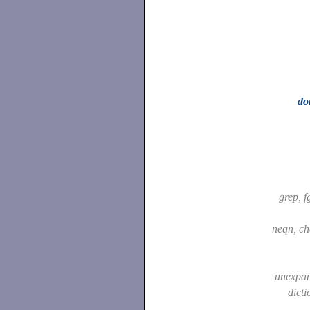
do
grep, f
neqn, c
unexpa
dicti