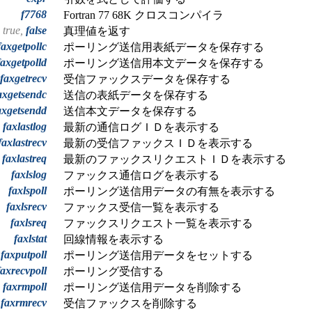
f7768
Fortran 77 68K クロスコンパイラ
true,
false
真理値を返す
faxgetpollc
ポーリング送信用表紙データを保存する
faxgetpolld
ポーリング送信用本文データを保存する
faxgetrecv
受信ファックスデータを保存する
axgetsendc
送信の表紙データを保存する
axgetsendd
送信本文データを保存する
faxlastlog
最新の通信ログＩＤを表示する
faxlastrecv
最新の受信ファックスＩＤを表示する
faxlastreq
最新のファックスリクエストＩＤを表示する
faxlslog
ファックス通信ログを表示する
faxlspoll
ポーリング送信用データの有無を表示する
faxlsrecv
ファックス受信一覧を表示する
faxlsreq
ファックスリクエスト一覧を表示する
faxlstat
回線情報を表示する
faxputpoll
ポーリング送信用データをセットする
faxrecvpoll
ポーリング受信する
faxrmpoll
ポーリング送信用データを削除する
faxrmrecv
受信ファックスを削除する