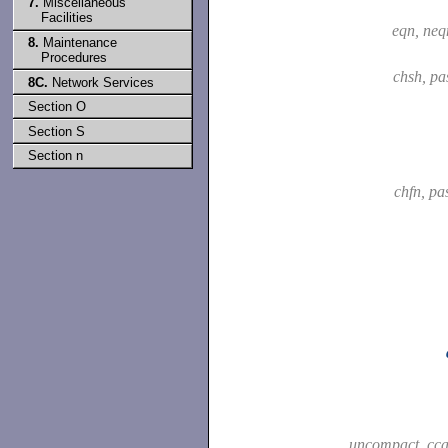
7.
Miscellaneous
Facilities
eqn, neq
8.
Maintenance
Procedures
chsh, p
8C.
Network Services
Section O
Section S
Section n
chfn, p
uncompact, cca