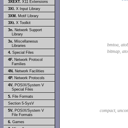
3XEXT.
X11 Extensions
3XI.
X Input Library
3XM.
Motif Library
3Xt.
X Toolkit
3n.
Network Support
Library
3x.
Miscellaneous
bmtoa, at
Libraries
bitmap, at
4.
Special Files
4F.
Network Protocol
Families
4N.
Network Facilities
4P.
Network Protocols
4V.
POSIX/System V
Special Files
5.
File Formats
Section 5-SysV
compact, unco
5V.
POSIX/System V
File Formats
6.
Games