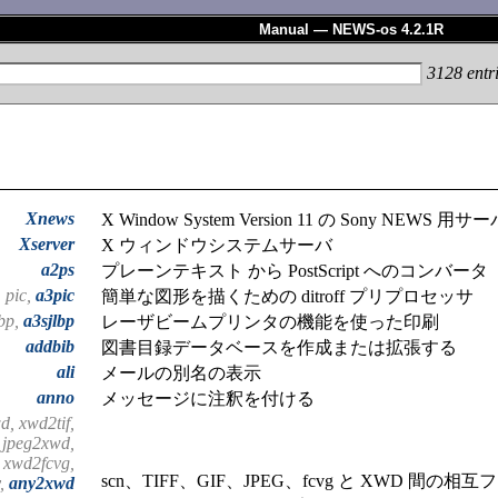
Manual — NEWS-os 4.2.1R
3128
entr
Xnews
X Window System Version 11 の Sony NEWS 用サ
Xserver
X ウィンドウシステムサーバ
a2ps
プレーンテキスト から PostScript へのコンバータ
pic,
a3pic
簡単な図形を描くための ditroff プリプロセッサ
bp,
a3sjlbp
レーザビームプリンタの機能を使った印刷
addbib
図書目録データベースを作成または拡張する
ali
メールの別名の表示
anno
メッセージに注釈を付ける
d, xwd2tif,
 jpeg2xwd,
 xwd2fcvg,
scn、TIFF、GIF、JPEG、fcvg と XWD 間
,
any2xwd